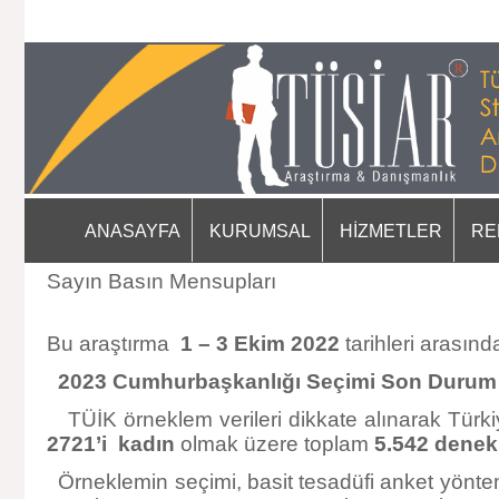
ANASAYFA
KURUMSAL
HİZMETLER
RE
Sayın Basın Mensupları
Bu araştırma
1
–
3 Ekim 2022
tarihleri arasında
2023 Cumhurbaşkanlığı Seçimi Son Durum
TÜİK örneklem verileri dikkate alınarak Türk
2721’i
kadın
olmak üzere toplam
5.542
denek
Örneklemin seçimi, basit tesadüfi anket yöntemi