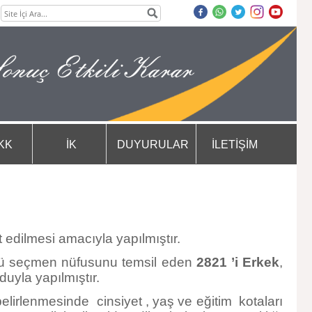
KK
İK
DUYURULAR
İLETİŞİM
 edilmesi amacıyla yapılmıştır.
tü seçmen nüfusunu temsil eden
2821 ’i
Erkek
,
uyla yapılmıştır.
elirlenmesinde cinsiyet , yaş ve eğitim kotaları