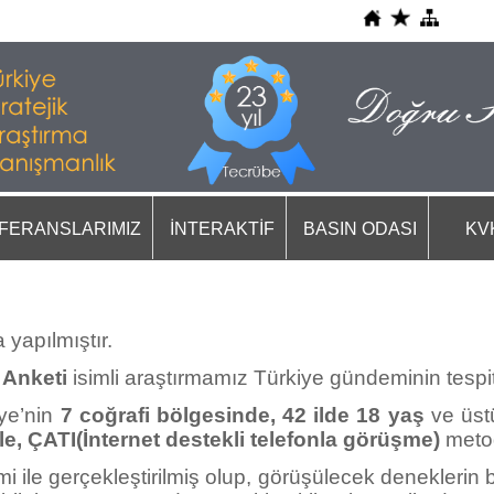
FERANSLARIMIZ
İNTERAKTİF
BASIN ODASI
KV
 yapılmıştır.
 Anketi
isimli araştırmamız Türkiye gündeminin tespit
iye’nin
7 coğrafi bölgesinde, 42 ilde 18 yaş
ve üs
le
,
ÇATI(İnternet
destekli telefonla görüşme
)
metod
 ile gerçekleştirilmiş olup, görüşülecek deneklerin b